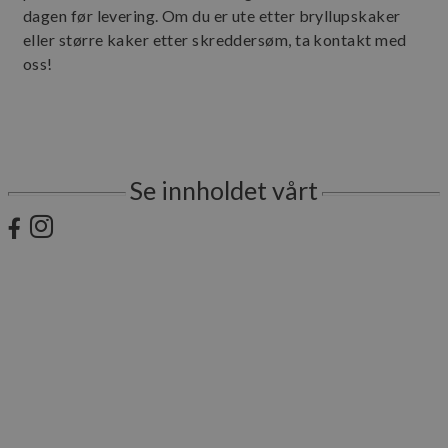
dagen før levering. Om du er ute etter bryllupskaker
Strengt nødvendige informasjonskapsler tillater
eller større kaker etter skreddersøm, ta kontakt med
kjernefunksjoner på nettstedet, som
oss!
brukerinnlogging og kontoadministrasjon.
Nettstedet kan ikke brukes riktig uten strengt
nødvendige informasjonskapsler.
Forsørger
/
Navn
Utløpsdat
Domene
CookieScriptConsent
1 år
CookieScript
Se innholdet vårt
www.bakerbrun.net
sessionid_www.bakerbrun.net
www.bakerbrun.net
2 dager
Googles
personvernregler