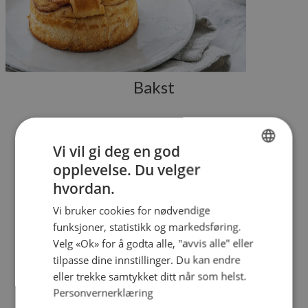
Bakst
Vi vil gi deg en god
opplevelse. Du velger
NORWEGIAN
hvordan.
ENGLISH
Vi bruker cookies for nødvendige
Om Baker Brun
funksjoner, statistikk og markedsføring.
Velg «Ok» for å godta alle, "avvis alle" eller
tilpasse dine innstillinger. Du kan endre
H.A. Brun AS ble etablert i Oslo i 1911.
eller trekke samtykket ditt når som helst.
Personvernerklæring
Våre røtter strekker seg tilbake til Bergen, med en