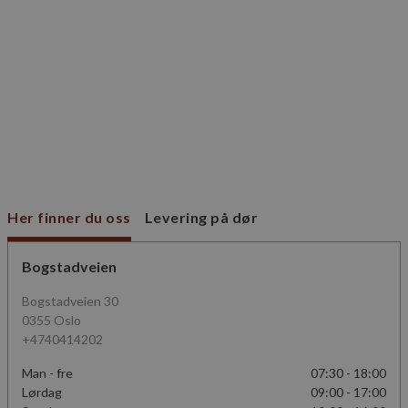
VISITOR_PRIVACY_METADATA
5 måneder
YouTube
4 uker
.youtube.com
Her finner du oss
Levering på dør
Lagringserklæring
Navn
_cltk