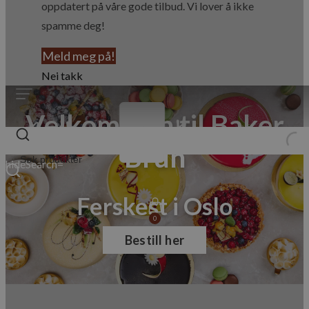
oppdatert på våre gode tilbud. Vi lover å ikke
spamme deg!
Meld meg på!
Nei takk
Velkommen til Baker
Brun
hideSearch=
Ferskest i Oslo
0
Bestill her