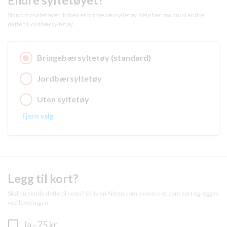
Standardsyltetøyet i kaken er bringebærsyltetøy. Velg her om du vil endre
dette til jordbærsyltetøy.
Bringebærsyltetøy (standard)
Jordbærsyltetøy
Uten syltetøy
Fjern valg
Legg til kort?
Skal du sende dette til noen? Skriv en hilsen som skrives i et pent kort og legges
ved leveringen.
Ja
- 75 kr