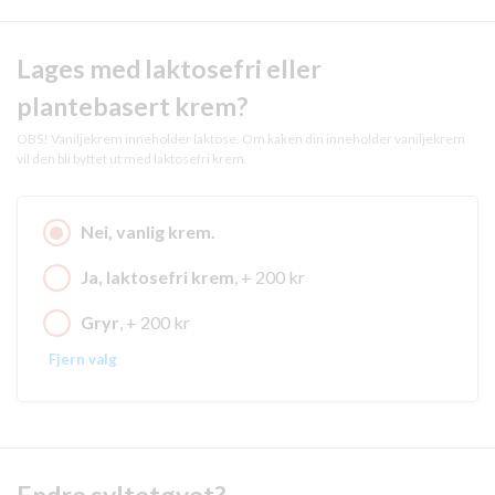
Lages med laktosefri eller
plantebasert krem?
OBS! Vaniljekrem inneholder laktose. Om kaken din inneholder vaniljekrem
vil den bli byttet ut med laktosefri krem.
Nei, vanlig krem.
Ja, laktosefri krem
, + 200 kr
Gryr
, + 200 kr
Fjern valg
Endre syltetøyet?