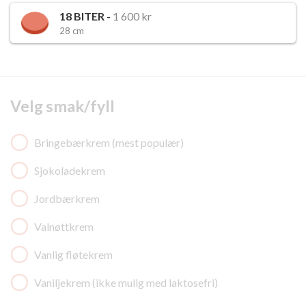
18
BITER -
1 600 kr
28 cm
Velg smak/fyll
Bringebærkrem (mest populær)
Sjokoladekrem
Jordbærkrem
Valnøttkrem
Vanlig fløtekrem
Vaniljekrem (ikke mulig med laktosefri)