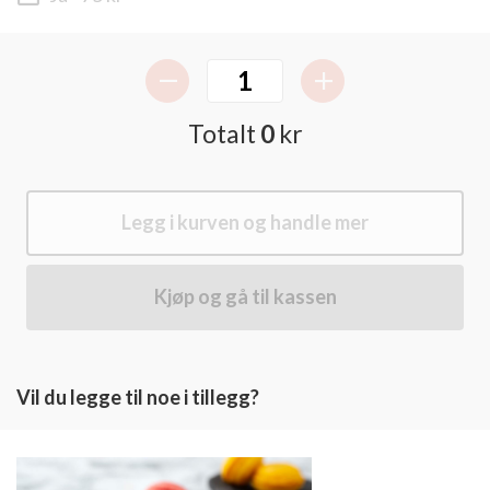
Totalt
0
kr
Legg i kurven og handle mer
Kjøp og gå til kassen
Vil du legge til noe i tillegg?