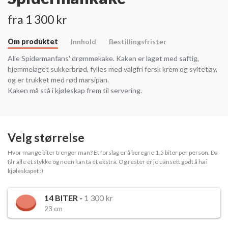
fra 1 300 kr
Om produktet
Innhold
Bestillingsfrister
Alle Spidermanfans' drømmekake. Kaken er laget med saftig,
hjemmelaget sukkerbrød, fylles med valgfri fersk krem og syltetøy,
og er trukket med rød marsipan.
Kaken må stå i kjøleskap frem til servering.
Velg størrelse
Hvor mange biter trenger man? Et forslag er å beregne 1,5 biter per person. Da
får alle et stykke og noen kan ta et ekstra. Og rester er jo uansett godt å ha i
kjøleskapet :)
14
BITER -
1 300 kr
23 cm